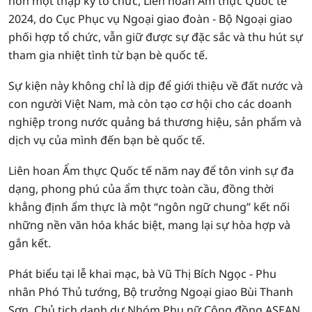
hơn một thập kỷ tổ chức, Liên hoan Ẩm thực Quốc tế
2024, do Cục Phục vụ Ngoại giao đoàn - Bộ Ngoại giao
phối hợp tổ chức, vẫn giữ được sự đặc sắc và thu hút sự
tham gia nhiệt tình từ bạn bè quốc tế.
Sự kiện này không chỉ là dịp để giới thiệu về đất nước và
con người Việt Nam, mà còn tạo cơ hội cho các doanh
nghiệp trong nước quảng bá thương hiệu, sản phẩm và
dịch vụ của mình đến bạn bè quốc tế.
Liên hoan Ẩm thực Quốc tế năm nay để tôn vinh sự đa
dạng, phong phú của ẩm thực toàn cầu, đồng thời
khẳng định ẩm thực là một “ngôn ngữ chung” kết nối
những nền văn hóa khác biệt, mang lại sự hòa hợp và
gắn kết.
Phát biểu tại lễ khai mạc, bà Vũ Thị Bích Ngọc - Phu
nhân Phó Thủ tướng, Bộ trưởng Ngoại giao Bùi Thanh
Sơn, Chủ tịch danh dự Nhóm Phụ nữ Cộng đồng ASEAN