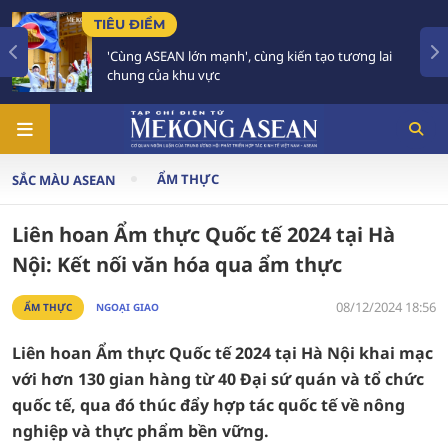
 ĐIỂM
TIÊU ĐIỂ
g ASEAN lớn mạnh', cùng kiến tạo tương lai
59 năm 
ng của khu vực
tương la
ẨM THỰC
SẮC MÀU ASEAN
Liên hoan Ẩm thực Quốc tế 2024 tại Hà
Nội: Kết nối văn hóa qua ẩm thực
08/12/2024 18:56
ẨM THỰC
NGOẠI GIAO
Liên hoan Ẩm thực Quốc tế 2024 tại Hà Nội khai mạc
với hơn 130 gian hàng từ 40 Đại sứ quán và tổ chức
quốc tế, qua đó thúc đẩy hợp tác quốc tế về nông
nghiệp và thực phẩm bền vững.