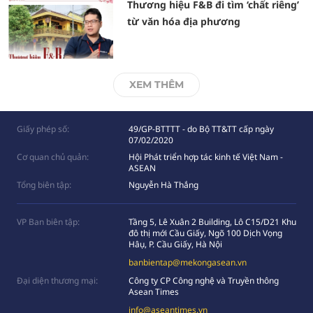
Thương hiệu F&B đi tìm ‘chất riêng’
từ văn hóa địa phương
XEM THÊM
Giấy phép số:
49/GP-BTTTT - do Bộ TT&TT cấp ngày
07/02/2020
Cơ quan chủ quản:
Hội Phát triển hợp tác kinh tế Việt Nam -
ASEAN
Tổng biên tập:
Nguyễn Hà Thắng
VP Ban biên tập:
Tầng 5, Lê Xuân 2 Building, Lô C15/D21 Khu
đô thị mới Cầu Giấy, Ngõ 100 Dịch Vọng
Hâụ, P. Cầu Giấy, Hà Nội
banbientap@mekongasean.vn
Đại diện thương mại:
Công ty CP Công nghệ và Truyền thông
Asean Times
info@aseantimes.vn