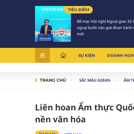
TIÊU ĐIỂM
Bế mạc Hội nghị Ngoại giao 33: 
ngoại bước vào giai đoạn hành
mới
SỰ KIỆN
DOANH NGH
TRANG CHỦ
SẮC MÀU ASEAN
ẨM 
Liên hoan Ẩm thực Quốc
nền văn hóa