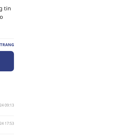
g tin
ào
 TRANG
24 09:13
24 17:53