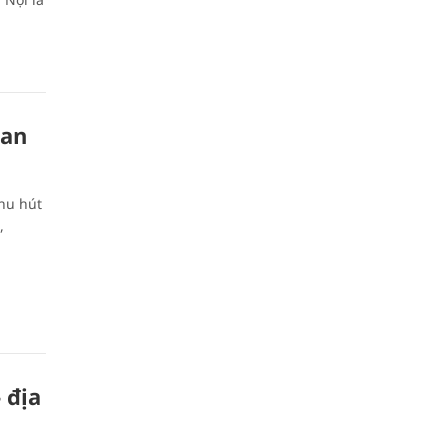
oan
hu hút
,
 địa