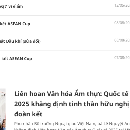
13/05/20
vật' vì ế ẩm
08/08/20
n kết ASEAN Cup
08/08/20
ật Dầu khí (sửa đổi)
07/08/20
n kết ASEAN Cup
Liên hoan Văn hóa Ẩm thực Quốc tế
2025 khẳng định tinh thần hữu nghị
đoàn kết
Phu nhân Bộ trưởng Ngoại giao Việt Nam, bà Lê Nguyệt An
khẳng định Liên hoan Văn hóa Ẩm thực Quốc tế 2025 tại Hà