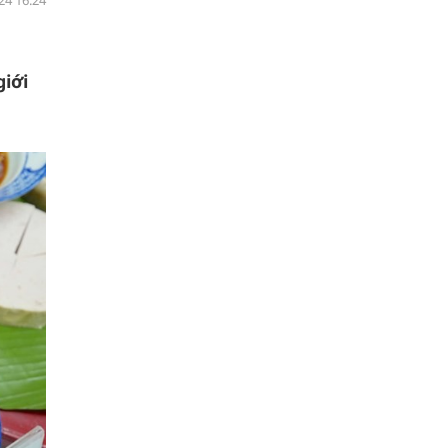
24 16:24
iới