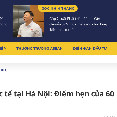
GÓC NHÌN THẲNG
Đối
Góp ý Luật Phát triển đô thị: Cần
 động
chuyển từ 'xin cơ chế' sang chủ động
'kiến tạo cơ chế'
IỆP
THƯƠNG TRƯỜNG ASEAN
DIỄN ĐÀN ĐẦU TƯ
THỰC
 tế tại Hà Nội: Điểm hẹn của 60