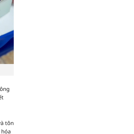
hông
ết
và tôn
n hóa