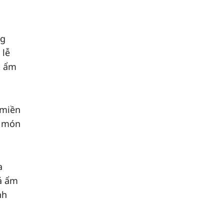
ng
 lễ
t ẩm
 miền
u món
a
á ẩm
nh