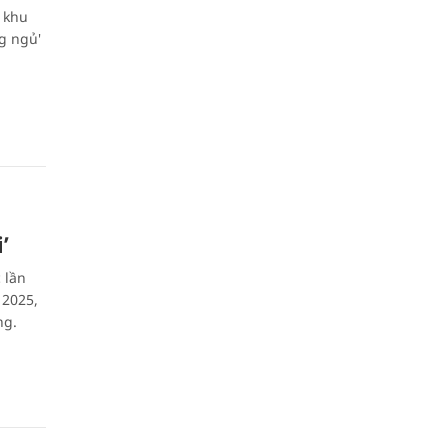
 khu
g ngủ'
’
 lần
 2025,
ng.