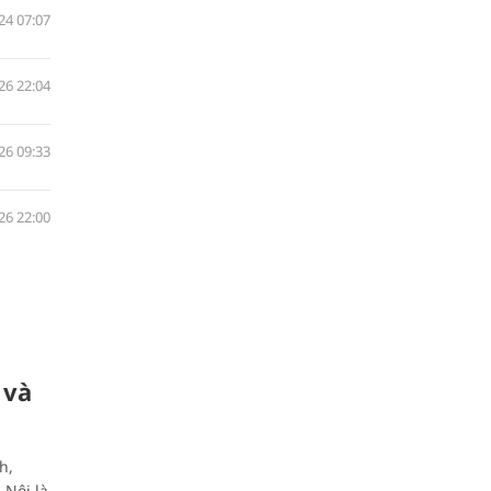
24 07:07
26 22:04
26 09:33
26 22:00
 và
h,
 Nội là