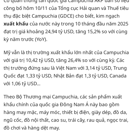
Cơ quan thông tấn quốc gia Campuchia AKP dẫn số liệu
công bố hôm 10/11 của Tổng cục Hải quan và Thuế tiêu
thụ đặc biệt Campuchia (GDCE) cho biết, kim ngạch
xuất khẩu
của nước này trong 10 tháng đầu năm 2025
đạt trị giá khoảng 24,94 tỷ USD, tăng 15,2% so với cùng
kỳ năm trước (YoY).
Mỹ vẫn là thị trường xuất khẩu lớn nhất của Campuchia
với giá trị 10,42 tỷ USD, tăng 26,4% so với cùng kỳ. Các
thị trường đứng sau là Việt Nam với 3,14 tỷ USD, Trung
Quốc đạt 1,33 tỷ USD, Nhật Bản đạt 1,3 tỷ USD, Canada
với 1,06 tỷ USD...
Theo Bộ Thương mại Campuchia, các sản phẩm xuất
khẩu chính của quốc gia Đông Nam Á này bao gồm
hàng may mặc, máy móc, thiết bị điện, giày dép, đồ da,
ngũ cốc, đồ nội thất, cao su, trái cây, rau quả, ngọc trai,
đồ chơi và hàng dệt may.