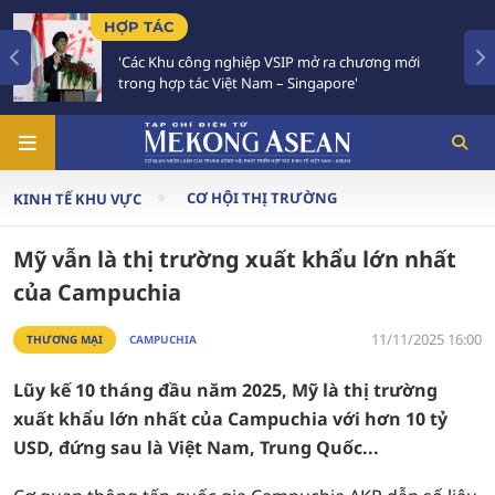
HỢP TÁC
'Các Khu công nghiệp VSIP mở ra chương mới
trong hợp tác Việt Nam – Singapore'
CƠ HỘI THỊ TRƯỜNG
KINH TẾ KHU VỰC
Mỹ vẫn là thị trường xuất khẩu lớn nhất
của Campuchia
11/11/2025 16:00
THƯƠNG MẠI
CAMPUCHIA
Lũy kế 10 tháng đầu năm 2025, Mỹ là thị trường
xuất khẩu lớn nhất của Campuchia với hơn 10 tỷ
USD, đứng sau là Việt Nam, Trung Quốc...