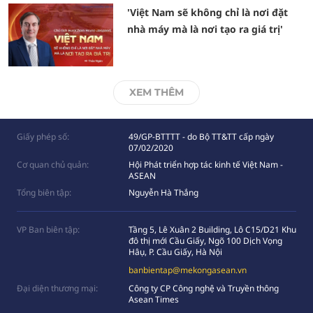
'Việt Nam sẽ không chỉ là nơi đặt
nhà máy mà là nơi tạo ra giá trị'
XEM THÊM
Giấy phép số:
49/GP-BTTTT - do Bộ TT&TT cấp ngày
07/02/2020
Cơ quan chủ quản:
Hội Phát triển hợp tác kinh tế Việt Nam -
ASEAN
Tổng biên tập:
Nguyễn Hà Thắng
VP Ban biên tập:
Tầng 5, Lê Xuân 2 Building, Lô C15/D21 Khu
đô thị mới Cầu Giấy, Ngõ 100 Dịch Vọng
Hâụ, P. Cầu Giấy, Hà Nội
banbientap@mekongasean.vn
Đại diện thương mại:
Công ty CP Công nghệ và Truyền thông
Asean Times