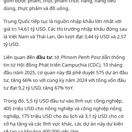
gồm dược phẩm, thực phẩm chức năng, hàng tiêu
dùng, thực phẩm và đồ uống.
Trung Quốc tiếp tục là nguồn nhập khẩu lớn nhất với
giá trị 14,61 tỷ USD. Các thị trường nhập khẩu đứng sau
là Việt Nam và Thái Lan, lần lượt đạt 3,44 tỷ USD và 2,57
tỷ USD.
Liên quan đến
đầu tư
, tờ
Phnom Penh Post
dẫn thông
tin từ Hội đồng Phát triển Campuchia (CDC), 10 tháng
đầu năm 2025, cơ quan này đã phê duyệt 575 dự án đầu
tư, tăng 66% so với cùng kỳ năm 2024 với tổng vốn đầu
tư đạt 9,2 tỷ USD, tăng 67% YoY.
Trong đó, 5,5 tỷ USD đầu tư vào lĩnh vực công nghiệp,
405 triệu USD cho nông nghiệp và công nghiệp nông
nghiệp, 175 triệu USD cho du lịch và 3,1 tỷ USD cho cơ
sở hạ tầng và các lĩnh vực khác, các dự án này dự kiến ​​
sẽ tạo ra khoảng 400.000 việc làm.