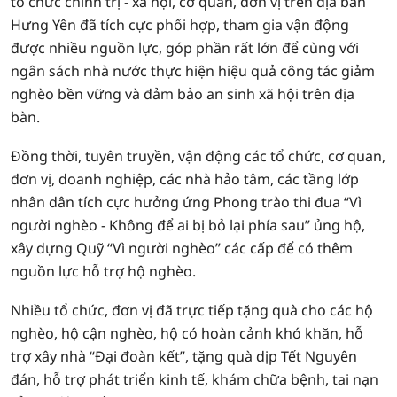
tổ chức chính trị - xã hội, cơ quan, đơn vị trên địa bàn
Hưng Yên đã tích cực phối hợp, tham gia vận động
được nhiều nguồn lực, góp phần rất lớn để cùng với
ngân sách nhà nước thực hiện hiệu quả công tác giảm
nghèo bền vững và đảm bảo an sinh xã hội trên địa
bàn.
Đồng thời, tuyên truyền, vận động các tổ chức, cơ quan,
đơn vị, doanh nghiệp, các nhà hảo tâm, các tầng lớp
nhân dân tích cực hưởng ứng Phong trào thi đua “Vì
người nghèo - Không để ai bị bỏ lại phía sau” ủng hộ,
xây dựng Quỹ “Vì người nghèo” các cấp để có thêm
nguồn lực hỗ trợ hộ nghèo.
Nhiều tổ chức, đơn vị đã trực tiếp tặng quà cho các hộ
nghèo, hộ cận nghèo, hộ có hoàn cảnh khó khăn, hỗ
trợ xây nhà “Đại đoàn kết”, tặng quà dịp Tết Nguyên
đán, hỗ trợ phát triển kinh tế, khám chữa bệnh, tai nạn