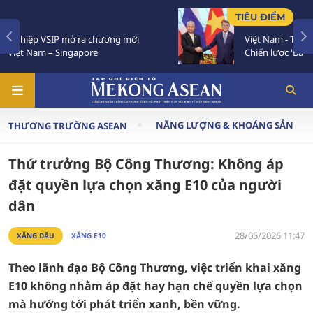
TIÊU ĐIỂM
Việt Nam - Thái Lan nhất trí triển khai thực chất
Chiến lược 'Ba kết nối'
NĂNG LƯỢNG & KHOÁNG SẢN
THƯƠNG TRƯỜNG ASEAN
Thứ trưởng Bộ Công Thương: Không áp
đặt quyền lựa chọn xăng E10 của người
dân
28/05/2026 11:47
XĂNG DẦU
XĂNG E10
Theo lãnh đạo Bộ Công Thương, việc triển khai xăng
E10 không nhằm áp đặt hay hạn chế quyền lựa chọn
mà hướng tới phát triển xanh, bền vững.