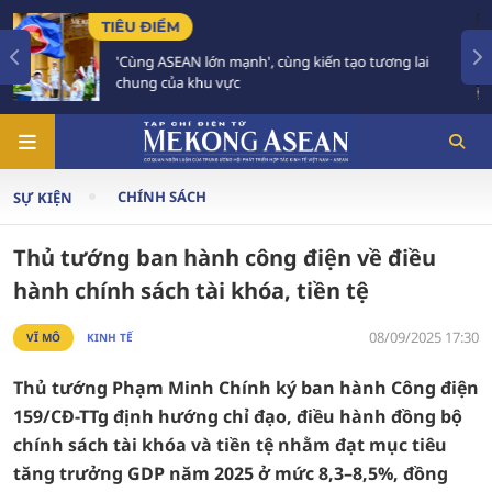
TIÊU ĐIỂM
kiến tạo tương lai
59 năm ASEAN: Giữ vững đoàn kết
tương lai
CHÍNH SÁCH
SỰ KIỆN
Thủ tướng ban hành công điện về điều
hành chính sách tài khóa, tiền tệ
08/09/2025 17:30
VĨ MÔ
KINH TẾ
Thủ tướng Phạm Minh Chính ký ban hành Công điện
159/CĐ-TTg định hướng chỉ đạo, điều hành đồng bộ
chính sách tài khóa và tiền tệ nhằm đạt mục tiêu
tăng trưởng GDP năm 2025 ở mức 8,3–8,5%, đồng