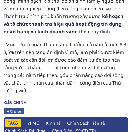
động, minh bạch, kịp thời để ổn định tâm lý người dân
và doanh nghiệp. Công điện cũng giao nhiệm vụ cho
Thanh tra Chính phủ khẩn trương xây dựng
kế hoạch
và tổ chức thanh tra hiệu quả hoạt động tín dụng,
ngân hàng và kinh doanh vàng
theo quy định.
"Mục tiêu là hoàn thành tăng trưởng cả năm ở mức 8,3-
8,5% trên nền tảng ổn định vĩ mô, lạm phát được kiểm
soát và các cân đối lớn được bảo đảm, từ đó tạo nền
tảng vững chắc cho phát triển nhanh và bền vững
trong các năm tiếp theo, góp phần nâng cao đời sống
vật chất, tinh thần của nhân dân," công điện của Thủ
tướng viết.
KIỀU CHINH
Chia sẻ
TAGS
VĨ MÔ
Kinh Tế
Chính Sách Tiền Tệ
Chính Sách Tài Khóa
Công Điện 159/CĐ-TTg