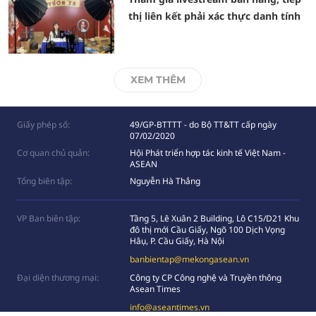
thị liên kết phải xác thực danh tính
XEM THÊM
Giấy phép số:
49/GP-BTTTT - do Bộ TT&TT cấp ngày
07/02/2020
Cơ quan chủ quản:
Hội Phát triển hợp tác kinh tế Việt Nam -
ASEAN
Tổng biên tập:
Nguyễn Hà Thắng
VP Ban biên tập:
Tầng 5, Lê Xuân 2 Building, Lô C15/D21 Khu
đô thị mới Cầu Giấy, Ngõ 100 Dịch Vọng
Hâụ, P. Cầu Giấy, Hà Nội
banbientap@mekongasean.vn
Đại diện thương mại:
Công ty CP Công nghệ và Truyền thông
Asean Times
info@aseantimes.vn