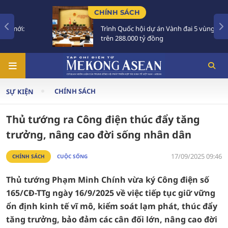
CHÍNH SÁCH
Trình Quốc hội dự án Vành đai 5 vùng Thủ đô
trên 288.000 tỷ đồng
CHÍNH SÁCH
SỰ KIỆN
Thủ tướng ra Công điện thúc đẩy tăng
trưởng, nâng cao đời sống nhân dân
17/09/2025 09:46
CHÍNH SÁCH
CUỘC SỐNG
Thủ tướng Phạm Minh Chính vừa ký Công điện số
165/CĐ-TTg ngày 16/9/2025 về việc tiếp tục giữ vững
ổn định kinh tế vĩ mô, kiểm soát lạm phát, thúc đẩy
tăng trưởng, bảo đảm các cân đối lớn, nâng cao đời