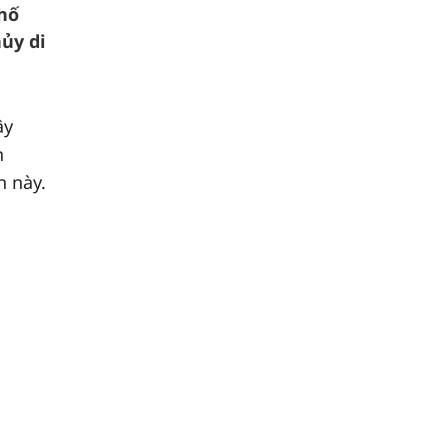
phố
ủy di
ây
n
n này.