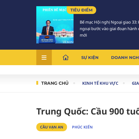
TIÊU ĐIỂM
Bế mạc Hội nghị Ngoại giao 33: 
ngoại bước vào giai đoạn hành
mới
SỰ KIỆN
DOANH NGH
TRANG CHỦ
KINH TẾ KHU VỰC
GI
Trung Quốc: Cầu 900 tuổ
CẦU VẠN AN
PHÚC KIẾN