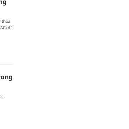
ng
 thỏa
AC) để
rong
ốc,