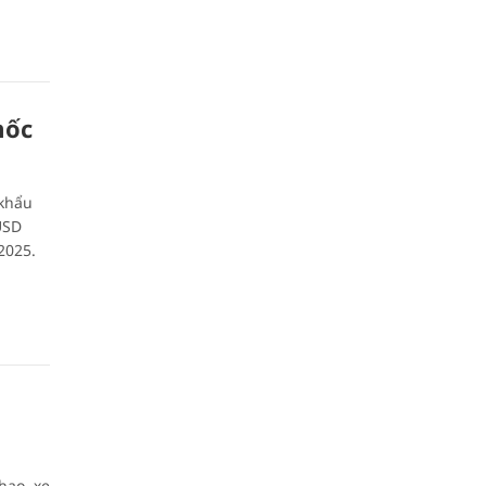
mốc
 khẩu
USD
2025.
hao, xe