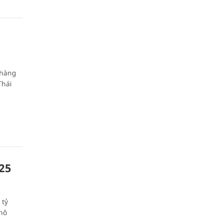
 hàng
Thái
,25
 tỷ
thô