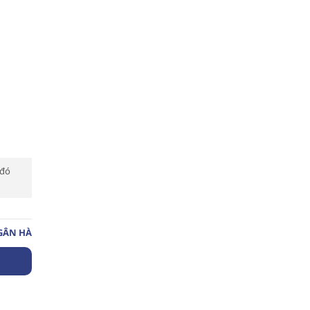
 đó
GÂN HÀ