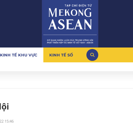
KINH TẾ KHU VỰC
KINH TẾ SỐ
dội
22 15:46