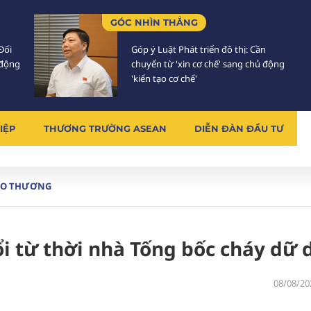
GÓC NHÌN THẲNG
Đối
Góp ý Luật Phát triển đô thị: Cần
 động
chuyển từ 'xin cơ chế' sang chủ động
'kiến tạo cơ chế'
IỆP
THƯƠNG TRƯỜNG ASEAN
DIỄN ĐÀN ĐẦU TƯ
AO THƯƠNG
i từ thời nhà Tống bốc cháy dữ 
08/08/20