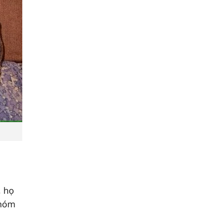
, họ
nhóm