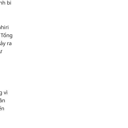
nh bi
hiri
 Tổng
ảy ra
ư
g vì
ân
ến