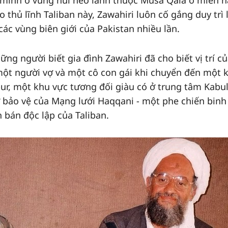
a mình ở vùng núi hẻo lánh thuộc Musa Qala ở miền 
thủ lĩnh Taliban này, Zawahiri luôn cố gắng duy trì 
ác vùng biên giới của Pakistan nhiều lần.
ững người biết gia đình Zawahiri đã cho biết vị trí c
một người vợ và một cô con gái khi chuyển đến một 
ur, một khu vực tương đối giàu có ở trung tâm Kabul
 bảo vệ của Mạng lưới Haqqani - một phe chiến binh
 bán độc lập của Taliban.