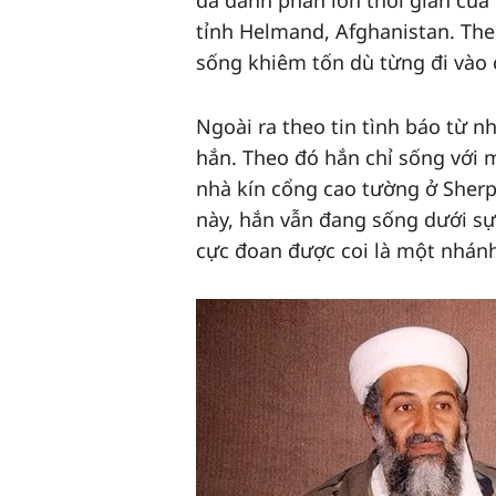
đã dành phần lớn thời gian củ
tỉnh Helmand, Afghanistan. Theo 
sống khiêm tốn dù từng đi vào c
Ngoài ra theo tin tình báo từ nh
hắn. Theo đó hắn chỉ sống với 
nhà kín cổng cao tường ở Sherp
này, hắn vẫn đang sống dưới sự
cực đoan được coi là một nhánh