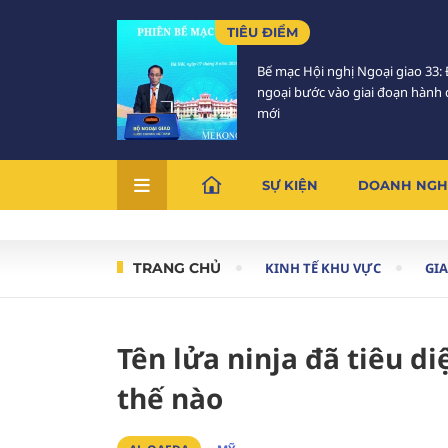
TIÊU ĐIỂM
Bế mạc Hội nghị Ngoại giao 33: 
ngoại bước vào giai đoạn hành
mới
SỰ KIỆN
DOANH NGH
TRANG CHỦ
KINH TẾ KHU VỰC
GI
Tên lửa ninja đã tiêu d
thế nào