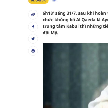
AL QAEDA
MỸ
6h18' sáng 31/7, sau khi hoàn
chức khủng bố Al Qaeda là Ay
trung tâm Kabul thì những tiế
đội Mỹ.