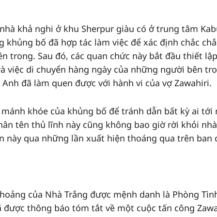
 nhà khả nghi ở khu Sherpur giàu có ở trung tâm Kab
g khủng bố đã hợp tác làm việc để xác định chắc ch
n trong. Sau đó, các quan chức này bắt đầu thiết lậ
và việc di chuyển hàng ngày của những người bên tr
à Anh đã làm quen được với hành vi của vợ Zawahiri.
 mánh khóe của khủng bố để tránh dẫn bất kỳ ai tới 
ân tên thủ lĩnh này cũng không bao giờ rời khỏi nhà
tên này qua những lần xuất hiện thoáng qua trên ban 
 hoảng của Nhà Trắng được mệnh danh là Phòng Tìn
 được thông báo tóm tắt về một cuộc tấn công Zawa