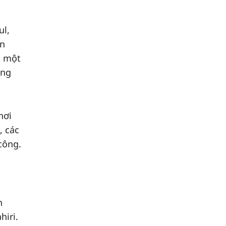
ul,
ắn
p một
ong
nơi
, các
công.
h
hiri.