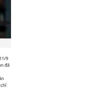
11/9
an đã
án
 chỉ