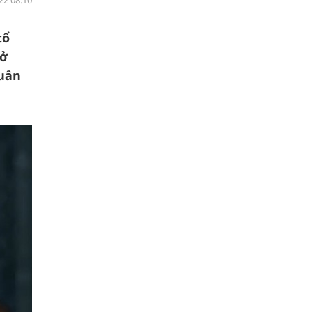
22 08:10
tổ
 ở
quân