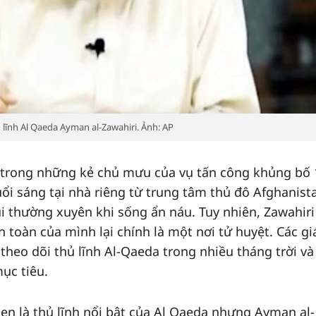
 lĩnh Al Qaeda Ayman al-Zawahiri. Ảnh: AP
t trong những kẻ chủ mưu của vụ tấn công khủng bố 
ổi sáng tại nhà riêng từ trung tâm thủ đô Afghanist
ui thường xuyên khi sống ẩn náu. Tuy nhiên, Zawahiri
 toàn của mình lại chính là một nơi tử huyệt. Các gi
theo dõi thủ lĩnh Al-Qaeda trong nhiều tháng trời và
mục tiêu.
den là thủ lĩnh nổi bật của Al Qaeda nhưng Ayman al-