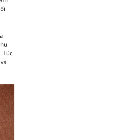
nam
lối
ủa
khu
. Lúc
 và