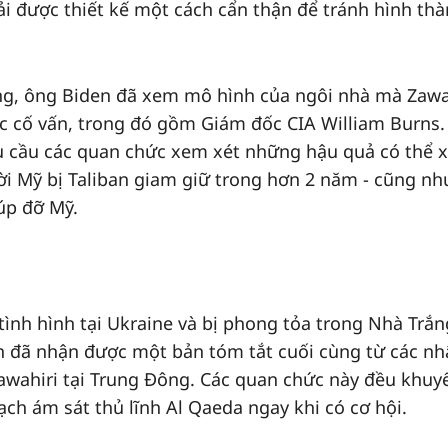
i được thiết kế một cách cẩn thận để tránh hình thà
ng, ông Biden đã xem mô hình của ngôi nhà mà Zawa
c cố vấn, trong đó gồm Giám đốc CIA William Burns.
u cầu các quan chức xem xét những hậu quả có thể x
ười Mỹ bị Taliban giam giữ trong hơn 2 năm - cũng nh
úp đỡ Mỹ.
tình hình tại Ukraine và bị phong tỏa trong Nhà Trắn
n đã nhận được một bản tóm tắt cuối cùng từ các nh
Zawahiri tại Trung Đông. Các quan chức này đều khuy
ch ám sát thủ lĩnh Al Qaeda ngay khi có cơ hội.