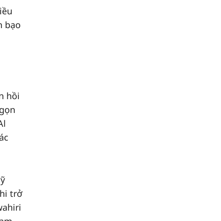
iều
n bạo
n hồi
 gọn
Al
ác
Mỹ
hi trở
ahiri