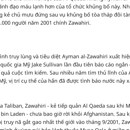
lãnh đạo máu lạnh hơn của tổ chức khủng bố này. Nh
ng kẻ chủ mưu đứng sau vụ khủng bố tòa tháp đôi tà
.000 người năm 2001 chính Zawahiri.
ình truy lùng và tiêu diệt Ayman al-Zawahiri xuất hiệ
 quốc gia Mỹ Jake Sullivan lần đầu tiên báo cáo ngắn
 quả cuộc tìm kiếm. Sau nhiều năm tìm thủ lĩnh của 
ỹ, vị trí cụ thể của hắn đã được tình báo nước này x
 Taliban, Zawahiri - kẻ tiếp quản Al Qaeda sau khi 
in Laden - chưa bao giờ rời khỏi Afghanistan. Sau k
 truy nã gắt gao nhất thế giới vào tháng 9/2001, Zaw