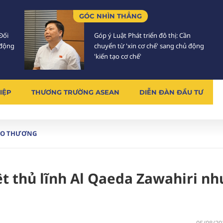
GÓC NHÌN THẲNG
Đối
Góp ý Luật Phát triển đô thị: Cần
 động
chuyển từ 'xin cơ chế' sang chủ động
'kiến tạo cơ chế'
IỆP
THƯƠNG TRƯỜNG ASEAN
DIỄN ĐÀN ĐẦU TƯ
AO THƯƠNG
iệt thủ lĩnh Al Qaeda Zawahiri nh