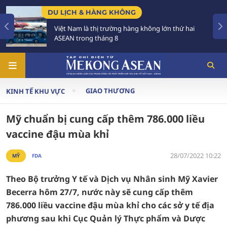
LỊCH & HÀNG KHÔNG
CHÍNH 
̣t Nam là thị trường hàng không lớn thứ hai
Tạo kh
EAN trong tháng 8
triển c
GIAO THƯƠNG
KINH TẾ KHU VỰC
Mỹ chuẩn bị cung cấp thêm 786.000 liều
vaccine đậu mùa khỉ
28/07/2022 10:22
MỸ
FDA
Theo Bộ trưởng Y tế và Dịch vụ Nhân sinh Mỹ Xavier
Becerra hôm 27/7, nước này sẽ cung cấp thêm
786.000 liều vaccine đậu mùa khỉ cho các sở y tế địa
phương sau khi Cục Quản lý Thực phẩm và Dược