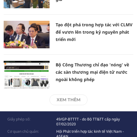
Tạo đột phá trong hợp tác với CLMV
để vươn lên trong kỷ nguyên phát
triển mới
Bộ Công Thương chỉ đạo 'nóng' về
các sàn thương mại điện tử nước
ngoài không phép
XEM THÊM
Giấy phép số:
49/GP-BTTTT - do Bộ TT&TT cấp ngày
07/02/2020
Cơ quan chủ quản:
Hội Phát triển hợp tác kinh tế Việt Nam -
ASEAN