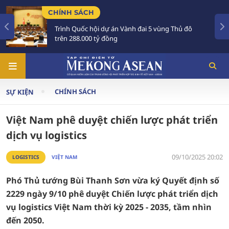
TIÊU ĐIỂM
i dự án Vành đai 5 vùng Thủ đô
Tổng Bí thư, Chủ
tỷ đồng
Australia và New 
CHÍNH SÁCH
SỰ KIỆN
Việt Nam phê duyệt chiến lược phát triển
dịch vụ logistics
09/10/2025 20:02
LOGISTICS
VIỆT NAM
Phó Thủ tướng Bùi Thanh Sơn vừa ký Quyết định số
2229 ngày 9/10 phê duyệt Chiến lược phát triển dịch
vụ logistics Việt Nam thời kỳ 2025 - 2035, tầm nhìn
đến 2050.