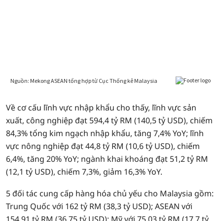
Về cơ cấu lĩnh vực nhập khẩu cho thấy, lĩnh vực sản
xuất, công nghiệp đạt 594,4 tỷ RM (140,5 tỷ USD), chiếm
84,3% tổng kim ngạch nhập khẩu, tăng 7,4% YoY; lĩnh
vực nông nghiệp đạt 44,8 tỷ RM (10,6 tỷ USD), chiếm
6,4%, tăng 20% YoY; ngành khai khoáng đạt 51,2 tỷ RM
(12,1 tỷ USD), chiếm 7,3%, giảm 16,3% YoY.
5 đối tác cung cấp hàng hóa chủ yếu cho Malaysia gồm:
Trung Quốc với 162 tỷ RM (38,3 tỷ USD); ASEAN với
154,91 tỷ RM (36,75 tỷ USD); Mỹ với 75,03 tỷ RM (17,7 tỷ