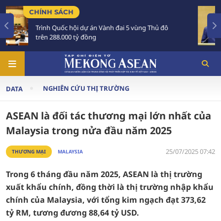
TIÊU ĐIỂM
vùng Thủ đô
Tổng Bí thư, Chủ tịch nước Tô Lâm sắ
Australia và New Zealand
NGHIÊN CỨU THỊ TRƯỜNG
DATA
ASEAN là đối tác thương mại lớn nhất của
Malaysia trong nửa đầu năm 2025
25/07/2025 07:42
THƯƠNG MẠI
MALAYSIA
Trong 6 tháng đầu năm 2025, ASEAN là thị trường
xuất khẩu chính, đồng thời là thị trường nhập khẩu
chính của Malaysia, với tổng kim ngạch đạt 373,62
tỷ RM, tương đương 88,64 tỷ USD.