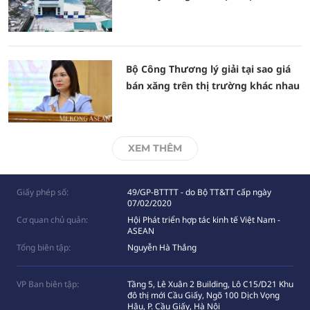
Bộ Công Thương lý giải tại sao giá
bán xăng trên thị trường khác nhau
XEM THÊM
Giấy phép số:
49/GP-BTTTT - do Bộ TT&TT cấp ngày
07/02/2020
Cơ quan chủ quản:
Hội Phát triển hợp tác kinh tế Việt Nam -
ASEAN
Tổng biên tập:
Nguyễn Hà Thắng
VP Ban biên tập:
Tầng 5, Lê Xuân 2 Building, Lô C15/D21 Khu
đô thị mới Cầu Giấy, Ngõ 100 Dịch Vọng
Hâụ, P. Cầu Giấy, Hà Nội