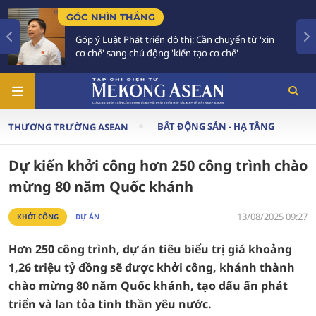
N THẲNG
TIÊU ĐIỂM
t Phát triển đô thị: Cần chuyển từ 'xin
Bế mạc Hội ng
ang chủ động 'kiến tạo cơ chế'
vào giai đoạ
BẤT ĐỘNG SẢN - HẠ TẦNG
THƯƠNG TRƯỜNG ASEAN
Dự kiến khởi công hơn 250 công trình chào
mừng 80 năm Quốc khánh
13/08/2025 09:27
KHỞI CÔNG
DỰ ÁN
Hơn 250 công trình, dự án tiêu biểu trị giá khoảng
1,26 triệu tỷ đồng sẽ được khởi công, khánh thành
chào mừng 80 năm Quốc khánh, tạo dấu ấn phát
triển và lan tỏa tinh thần yêu nước.