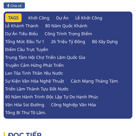
Chia sẻ
TAGS
Khởi Công
Dự Án
Lễ Khởi Công
Lễ Khánh Thành
80 Năm Quốc Khánh
Dự Án Tiêu Biểu
Công Trình Trọng Điểm
Tổng Mức Đầu Tư 1
26 Triệu Tỷ Đồng
Bộ Xây Dựng
Điểm Cầu Trực Tuyến
Trung Tâm Hội Chợ Triển Lãm Quốc Gia
Truyền Cảm Hứng Phát Triển
Lan Tỏa Tinh Thần Yêu Nước
Sự Kiện Văn Hóa Nghệ Thuật
Cách Mạng Tháng Tám
Triển Lãm Thành Tựu Đất Nước
80 Năm Hành Trình Độc Lập Tự Do Hạnh Phúc
Văn Hóa Soi Đường
Công Nghiệp Văn Hóa
Tổng Bí Thư Tô Lâm.
ĐỌC TIẾP