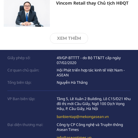
Vincom Retail thay Chủ tịch HĐQT
XEM THÊM
Giấy phép số:
49/GP-BTTTT - do Bộ TT&TT cấp ngày
07/02/2020
Cơ quan chủ quản:
Hội Phát triển hợp tác kinh tế Việt Nam -
ASEAN
Tổng biên tập:
Nguyễn Hà Thắng
VP Ban biên tập:
Tầng 5, Lê Xuân 2 Building, Lô C15/D21 Khu
đô thị mới Cầu Giấy, Ngõ 100 Dịch Vọng
Hâụ, P. Cầu Giấy, Hà Nội
banbientap@mekongasean.vn
Đại diện thương mại:
Công ty CP Công nghệ và Truyền thông
Asean Times
info@aseantimes.vn