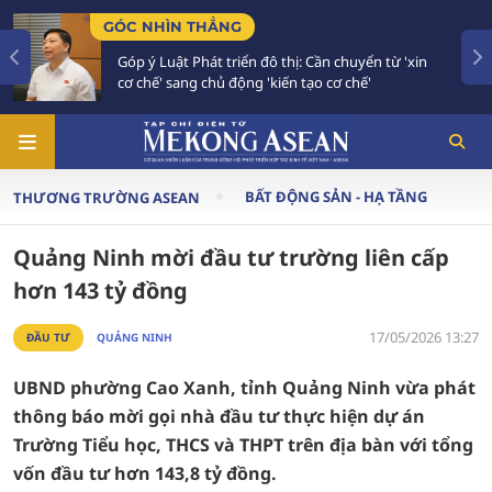
ÌN THẲNG
TIÊU ĐIỂM
uật Phát triển đô thị: Cần chuyển từ 'xin
Bế mạc Hội
 sang chủ động 'kiến tạo cơ chế'
vào giai đ
BẤT ĐỘNG SẢN - HẠ TẦNG
THƯƠNG TRƯỜNG ASEAN
Quảng Ninh mời đầu tư trường liên cấp
hơn 143 tỷ đồng
17/05/2026 13:27
ĐẦU TƯ
QUẢNG NINH
UBND phường Cao Xanh, tỉnh Quảng Ninh vừa phát
thông báo mời gọi nhà đầu tư thực hiện dự án
Trường Tiểu học, THCS và THPT trên địa bàn với tổng
vốn đầu tư hơn 143,8 tỷ đồng.