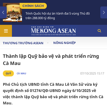
HÍNH SÁCH
TIÊU
Trình Quốc hội dự án Vành đai 5 vùng Thủ đô
Tổng
trên 288.000 tỷ đồng
Aust
NÔNG NGHIỆP
THƯƠNG TRƯỜNG ASEAN
Thành lập Quỹ bảo vệ và phát triển rừng
Cà Mau
07/10/2025 15:17
QUỸ
CÀ MAU
Phó Chủ tịch UBND tỉnh Cà Mau Lê Văn Sử vừa ký
quyết định số 01274/QĐ-UBND ngày 6/10/2025 về
việc thành lập Quỹ bảo vệ và phát triển rừng tỉnh Cà
Mau.