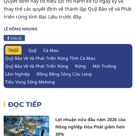
Quyết định này có hiệu lực thi hành kể từ ngày ký và
thay thế các quyết định về thành lập Quỹ Bảo vệ và Phát
triển rừng tỉnh Bạc Liêu trước đây.
LÊ HỒNG NHUNG
Chia sẻ
TAGS
Quỹ
Cà Mau
Quỹ Bảo Vệ Và Phát Triển Rừng Tỉnh Cà Mau
Quỹ Bảo Vệ Và Phát Triển Rừng
Rừng
Môi Trường
Lâm Nghiệp
Đồng Bằng Sông Cửu Long
Tiểu Vùng Sông Mekong
ĐỌC TIẾP
Lợi nhuận nửa đầu năm 2026 của
Nông nghiệp Hòa Phát giảm hơn
30%