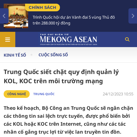
HÍNH SÁCH
TIÊU
Trình Quốc hội dự án Vành đai 5 vùng Thủ đô
Tổng
trên 288.000 tỷ đồng
Aust
CUỘC SỐNG SỐ
KINH TẾ SỐ
Trung Quốc siết chặt quy định quản lý
KOL, KOC trên môi trường mạng
24/12/2023 10:55
CÔNG NGHỆ
TRUNG QUỐC
Theo kế hoạch, Bộ Công an Trung Quốc sẽ ngăn chặn
các thông tin sai lệch trực tuyến, được phổ biến bởi
các KOL hoặc KOC trên Internet, cũng như các tác
nhân cố gắng trục lợi từ việc lan truyền tin đồn.