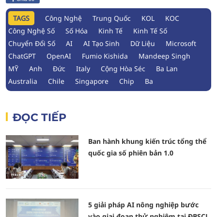
TAGS
Công Nghệ
Trung Quốc
KOL
KOC
Công Nghệ Số
Số Hóa
Kinh Tế
Kinh Tế Số
Chuyển Đổi Số
AI
AI Tạo Sinh
Dữ Liệu
Microsoft
ChatGPT
OpenAI
Fumio Kishida
Mandeep Singh
MỸ
Anh
Đức
Italy
Cộng Hòa Séc
Ba Lan
Australia
Chile
Singapore
Chip
Ba
ĐỌC TIẾP
Ban hành khung kiến trúc tổng thể
quốc gia số phiên bản 1.0
5 giải pháp AI nông nghiệp bước
vào giai đoạn thử nghiệm tại ĐBSCL