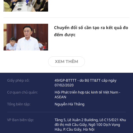
Chuyển đổi số cần tạo ra kết quả đo
đếm được
XEM THÊM
Giấy phép số:
49/GP-BTTTT - do Bộ TT&TT cấp ngày
07/02/2020
Cơ quan chủ quản:
Hội Phát triển hợp tác kinh tế Việt Nam -
ASEAN
Tổng biên tập:
Nguyễn Hà Thắng
VP Ban biên tập:
Tầng 5, Lê Xuân 2 Building, Lô C15/D21 Khu
đô thị mới Cầu Giấy, Ngõ 100 Dịch Vọng
Hâụ, P. Cầu Giấy, Hà Nội