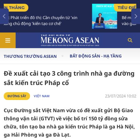
TIÊU ĐIỂM
Bế mạc Hội nghị Ngoại giao 33: Đối ngoại bước
vào giai đoạn hành động mới
BẤT ĐỘNG SẢN - HẠ TẦNG
THƯƠNG TRƯỜNG ASEAN
Đề xuất cải tạo 3 công trình nhà ga đường
sắt kiến trúc Pháp cổ
23/07/2024 10:02
ĐƯỜNG SẮT
VIỆT NAM
Cục Đường sắt Việt Nam vừa có đề xuất gửi Bộ Giao
thông vận tải (GTVT) về việc bố trí 150 tỷ đồng sửa
chữa, tôn tạo ba nhà ga kiến trúc Pháp là ga Hà Nội,
ga Hải Phòng và ga Đà Lạt.