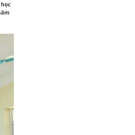
 học
 năm