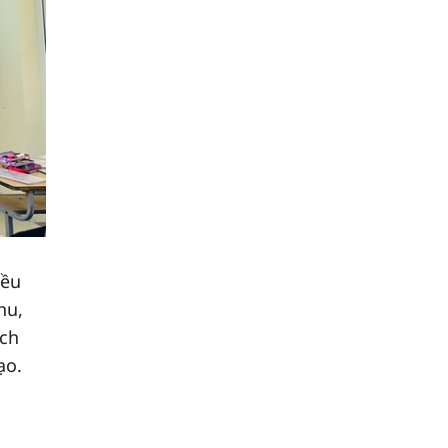
iều
hu,
ách
ạo.