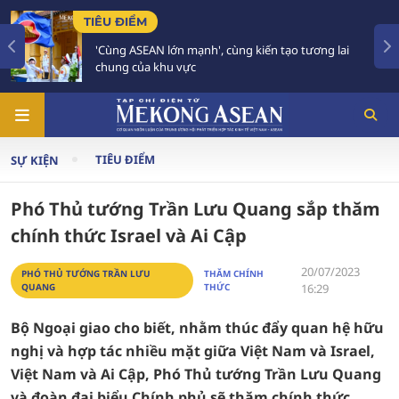
TIÊU ĐIỂM
'Cùng ASEAN lớn mạnh', cùng kiến tạo tương lai
chung của khu vực
TIÊU ĐIỂM
SỰ KIỆN
Phó Thủ tướng Trần Lưu Quang sắp thăm
chính thức Israel và Ai Cập
20/07/2023
PHÓ THỦ TƯỚNG TRẦN LƯU
THĂM CHÍNH
QUANG
THỨC
16:29
Bộ Ngoại giao cho biết, nhằm thúc đẩy quan hệ hữu
nghị và hợp tác nhiều mặt giữa Việt Nam và Israel,
Việt Nam và Ai Cập, Phó Thủ tướng Trần Lưu Quang
và đoàn đại biểu Chính phủ sẽ thăm chính thức