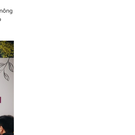
 nông
o