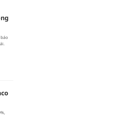
ông
 báo
́i.
aco
0%,