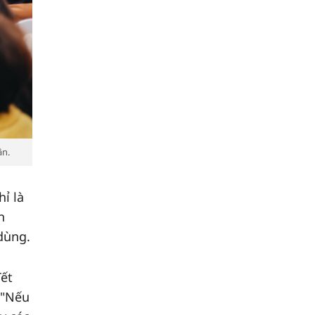
ân.
ỉ là
n
dùng.
Tết
 "Nếu