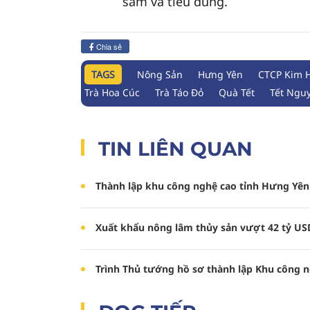
sắm và tiêu dùng.
Chia sẻ
TAGS
Nông Sản
Hưng Yên
CTCP Kim 
Trà Hoa Cúc
Trà Táo Đỏ
Quà Tết
Tết Ngu
TIN LIÊN QUAN
Thành lập khu công nghệ cao tỉnh Hưng Yên
Xuất khẩu nông lâm thủy sản vượt 42 tỷ US
Trình Thủ tướng hồ sơ thành lập Khu công 