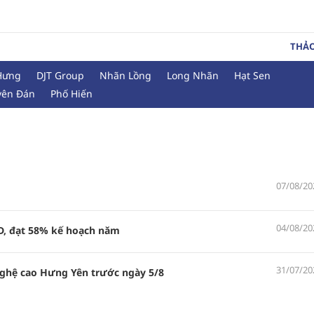
THẢ
Hưng
DJT Group
Nhãn Lồng
Long Nhãn
Hạt Sen
yên Đán
Phố Hiến
07/08/20
04/08/20
D, đạt 58% kế hoạch năm
31/07/20
nghệ cao Hưng Yên trước ngày 5/8