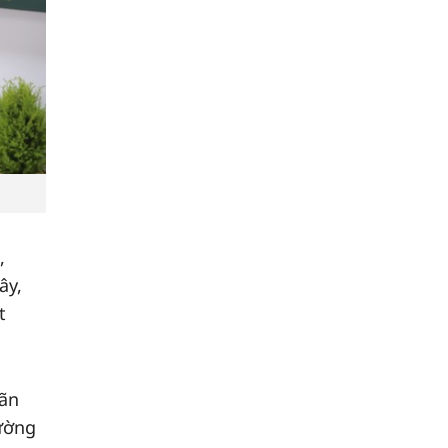
,
ây,
t
hãn
rường