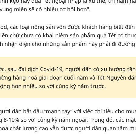
nh kẹo hay quà Tết ngoại nhập là xu thế, thì năm na
ùng miền sẽ có nhiều cơ hội hơn".
ood, các loại nông sản vốn được khách hàng biết đến
iền chứ chưa có khái niệm sản phẩm quà Tết có thư
nh nhận diện cho những sản phẩm này phải đi đường 
ớc, sau đại dịch Covid-19, người dân có xu hướng tă
rường hàng hoá giai đoạn cuối năm và Tết Nguyên đá
ộng hơn nhiều so với cùng kỳ năm trước.
gười dân bắt đầu “mạnh tay” với việc chi tiêu cho m
g 8-10% so với cùng kỳ năm ngoái. Trong đó, các mặt
hoá chất lượng cao vẫn được người dân quan tâm m