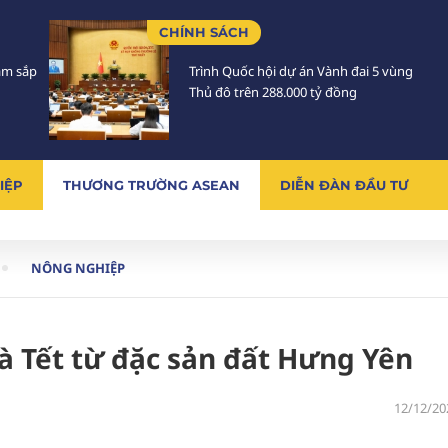
CHÍNH SÁCH
Lâm sắp
Trình Quốc hội dự án Vành đai 5 vùng
Thủ đô trên 288.000 tỷ đồng
IỆP
THƯƠNG TRƯỜNG ASEAN
DIỄN ĐÀN ĐẦU TƯ
NÔNG NGHIỆP
 Tết từ đặc sản đất Hưng Yên
12/12/20