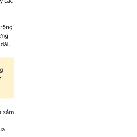
y các
 rộng
ơng
dài.
ng
n
ua sắm
ua