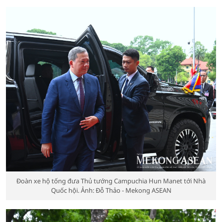
Đoàn xe hộ tống đưa Thủ tướng Campuchia Hun Manet tới Nhà
Quốc hội. Ảnh: Đỗ Thảo - Mekong ASEAN