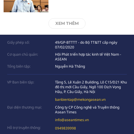
XEM THÊM
Giấy phép số:
49/GP-BTTTT - do Bộ TT&TT cấp ngày
07/02/2020
Cơ quan chủ quản:
Hội Phát triển hợp tác kinh tế Việt Nam -
ASEAN
Tổng biên tập:
Nguyễn Hà Thắng
VP Ban biên tập:
Tầng 5, Lê Xuân 2 Building, Lô C15/D21 Khu
đô thị mới Cầu Giấy, Ngõ 100 Dịch Vọng
Hâụ, P. Cầu Giấy, Hà Nội
banbientap@mekongasean.vn
Đại diện thương mại:
Công ty CP Công nghệ và Truyền thông
Asean Times
info@aseantimes.vn
Hỗ trợ truyền thông:
0949839998