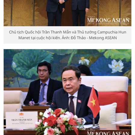
Chủ tịch Quốc hội Trần Thanh Mẫn và Thủ tướng Campuchia Hun
Manet tại cuộc hội kiến. Ảnh: Đỗ Thảo - Mekong ASEAN