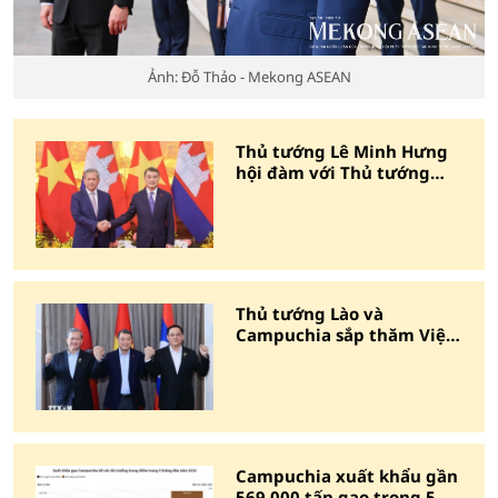
Ảnh: Đỗ Thảo - Mekong ASEAN
Thủ tướng Lê Minh Hưng
hội đàm với Thủ tướng
Campuchia Hun Manet
Thủ tướng Lào và
Campuchia sắp thăm Việt
Nam, dự Diễn đàn Tương
lai ASEAN
Campuchia xuất khẩu gần
569.000 tấn gạo trong 5