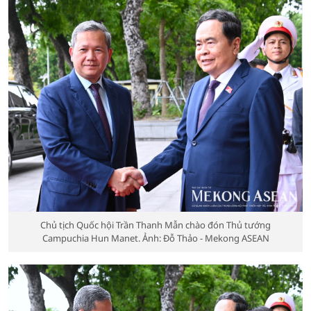
Chủ tịch Quốc hội Trần Thanh Mẫn chào đón Thủ tướng
Campuchia Hun Manet. Ảnh: Đỗ Thảo - Mekong ASEAN