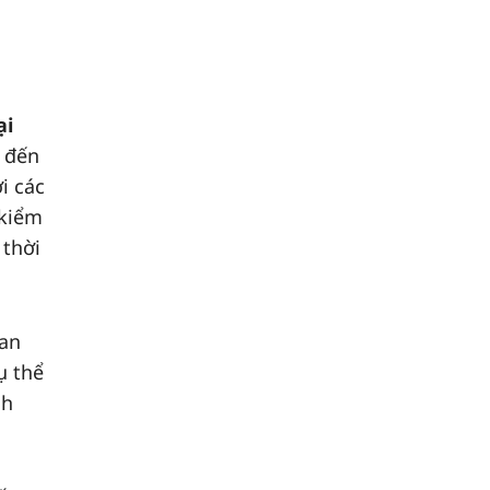
ại
 đến
i các
 kiểm
 thời
ban
ụ thể
nh