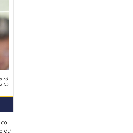
u bộ,
à "cứ
 cơ
có dự