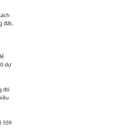
sách
g đất,
để
00 dự
g đó
hiều
ố 559