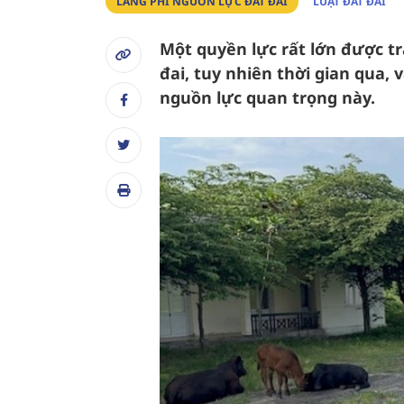
LÃNG PHÍ NGUỒN LỰC ĐẤT ĐAI
LUẬT ĐẤT ĐAI
Một quyền lực rất lớn được t
đai, tuy nhiên thời gian qua, 
nguồn lực quan trọng này.