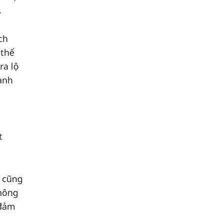
.
ch
 thể
ra lộ
hành
t
g cũng
thông
 đảm