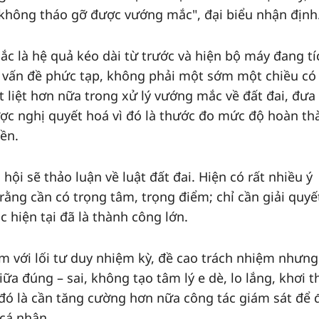
không tháo gỡ được vướng mắc", đại biểu nhận định
ắc là hệ quả kéo dài từ trước và hiện bộ máy đang tí
là vấn đề phức tạp, không phải một sớm một chiều có
t liệt hơn nữa trong xử lý vướng mắc về đất đai, đưa 
được nghị quyết hoá vì đó là thước đo mức độ hoàn t
ền.
 hội sẽ thảo luận về luật đất đai. Hiện có rất nhiều ý
ằng cần có trọng tâm, trọng điểm; chỉ cần giải quyế
hiện tại đã là thành công lớn.
êm với lối tư duy nhiệm kỳ, đề cao trách nhiệm nhưn
ữa đúng – sai, không tạo tâm lý e dè, lo lắng, khơi 
 đó là cần tăng cường hơn nữa công tác giám sát để
cá nhân.