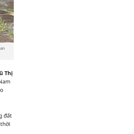
ian
ũ Thị
 Nam
do
g đất
 thời