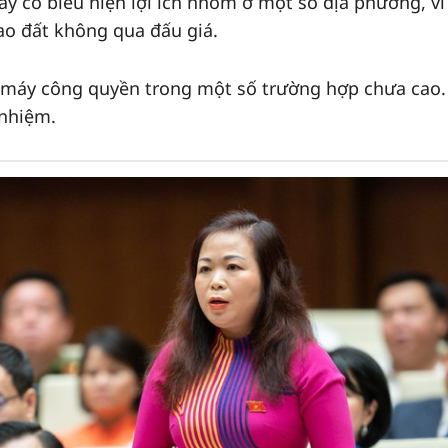
y có biểu hiện lợi ích nhóm ở một số địa phương, vi
ao đất không qua đấu giá.
ộ máy công quyền trong một số trường hợp chưa cao.
 nhiệm.