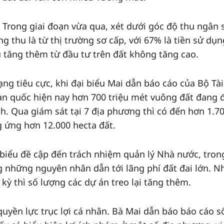
 Trong giai đoạn vừa qua, xét dưới góc độ thu ngân 
g thu là từ thị trường sơ cấp, với 67% là tiền sử dụn
u tăng thêm từ đầu tư trên đất không tăng cao.
ạng tiêu cực, khi đại biểu Mai dẫn báo cáo của Bộ Tài
oàn quốc hiện nay hơn 700 triệu mét vuông đất đang 
h. Qua giám sát tại 7 địa phương thì có đến hơn 1.7
g ứng hơn 12.000 hecta đất.
 biểu đề cập đến trách nhiệm quản lý Nhà nước, tron
g những nguyên nhân dẫn tới lãng phí đất đai lớn. N
ỳ thì số lượng các dự án treo lại tăng thêm.
quyền lực trục lợi cá nhân. Bà Mai dẫn báo báo cáo s