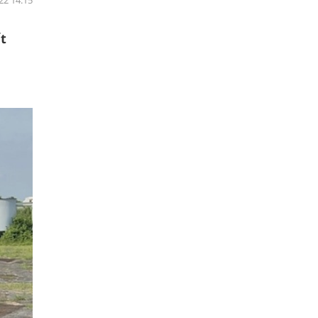
22 14:15
t