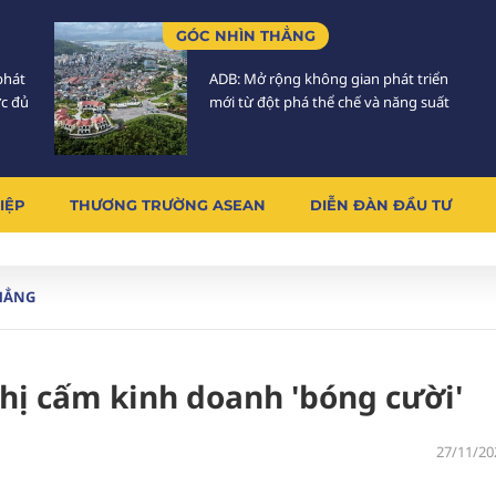
GÓC NHÌN THẲNG
phát
ADB: Mở rộng không gian phát triển
ực đủ
mới từ đột phá thể chế và năng suất
IỆP
THƯƠNG TRƯỜNG ASEAN
DIỄN ĐÀN ĐẦU TƯ
HẲNG
ghị cấm kinh doanh 'bóng cười'
27/11/20