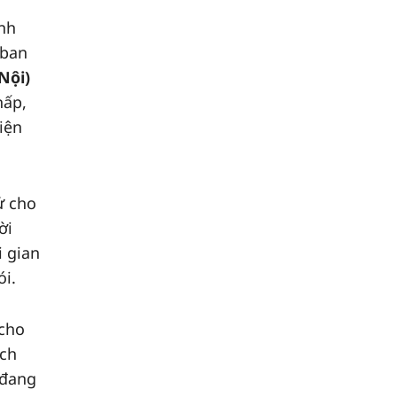
inh
 ban
Nội)
hấp,
iện
ử cho
ời
i gian
ói.
 cho
ích
 đang