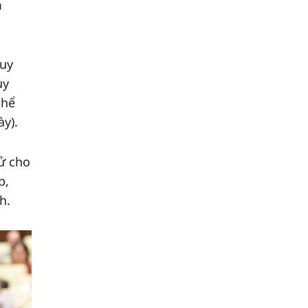
m
quy
uy
thể
y).
tử cho
p,
h.