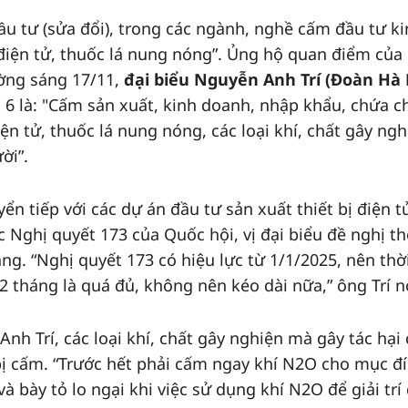
ầu tư (sửa đổi), trong các ngành, nghề cấm đầu tư k
điện tử, thuốc lá nung nóng”. Ủng hộ quan điểm của
ường sáng 17/11,
đại biểu Nguyễn Anh Trí (Đoàn Hà 
u 6 là: "Cấm sản xuất, kinh doanh, nhập khẩu, chứa c
ện tử, thuốc lá nung nóng, các loại khí, chất gây ngh
ời”.
ển tiếp với các dự án đầu tư sản xuất thiết bị điện t
 Nghị quyết 173 của Quốc hội, vị đại biểu đề nghị th
áng. “Nghị quyết 173 có hiệu lực từ 1/1/2025, nên thờ
 tháng là quá đủ, không nên kéo dài nữa,” ông Trí n
Anh Trí, các loại khí, chất gây nghiện mà gây tác hại
ị cấm. “Trước hết phải cấm ngay khí N2O cho mục đ
 và bày tỏ lo ngại khi việc sử dụng khí N2O để giải trí