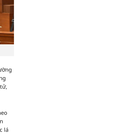
rường
ung
tử,
heo
ản
c lá