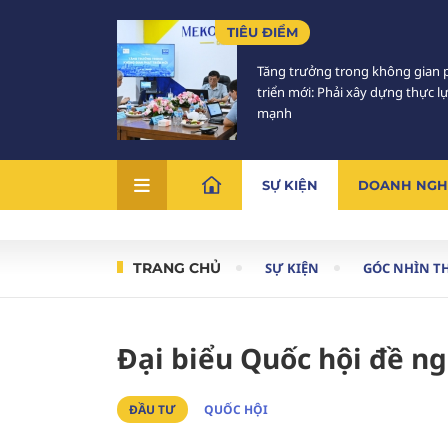
TIÊU ĐIỂM
Tăng trưởng trong không gian 
triển mới: Phải xây dựng thực l
mạnh
SỰ KIỆN
DOANH NGH
TRANG CHỦ
SỰ KIỆN
GÓC NHÌN T
Đại biểu Quốc hội đề n
ĐẦU TƯ
QUỐC HỘI