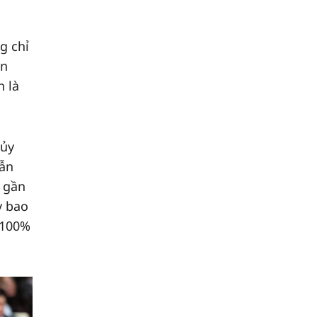
g chỉ
an
h là
hủy
dẫn
 gần
y bao
 100%