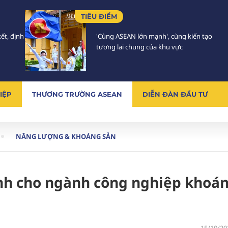
TIÊU ĐIỂM
ết, định
'Cùng ASEAN lớn mạnh', cùng kiến tạo
tương lai chung của khu vực
IỆP
THƯƠNG TRƯỜNG ASEAN
DIỄN ĐÀN ĐẦU TƯ
NĂNG LƯỢNG & KHOÁNG SẢN
hính cho ngành công nghiệp khoá