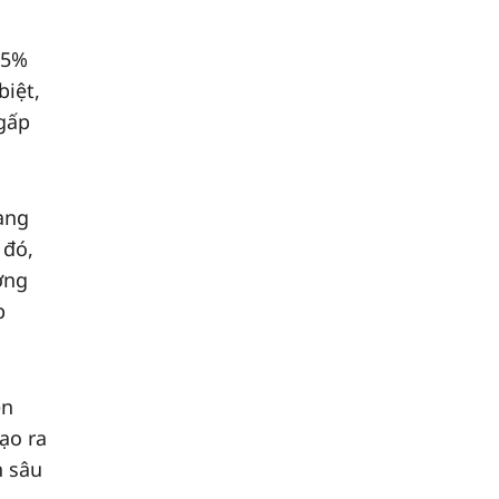
25%
biệt,
 gấp
ang
 đó,
ờng
p
ền
ạo ra
n sâu