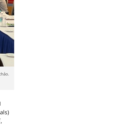
thảo.
H
als)
,