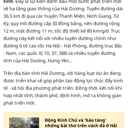
tỉnh
. Đây là sự kiện đánh dấu một bước phát triển mới
về hạ tầng giao thông của Hải Dương. Tuyến đường dài
36,5 km đi qua các huyện Thanh Miện, Ninh Giang, Tứ
Kỳ, quy mô đường cấp III đồng bằng, nền đường rộng
12 m, mặt đường 11 m, tốc độ thiết kế 80 km/giờ. Trục
đường này kết nối với nhiều tuyến đường chính như
đường ô tô cao tốc Hà Nội - Hải Phòng, đường trục Bắc
- Nam, các quốc lộ 10, 37, 38B và nhiều tuyến đường
tỉnh của Hải Dương, Hưng Yên...
Trên địa bàn tỉnh Hải Dương, với hàng loạt dự án đang
được triển khai sẽ góp phần tạo động lực thúc đẩy kinh
tế - xã hội địa phương phát triển. Đồng thời, kết nối khi
hợp nhất tỉnh, thành phố, định hình, mở ra không gian
phát triển mới.
Động Kính Chủ và 'bảo tàng'
những bài thơ trên vách đá ở Hải