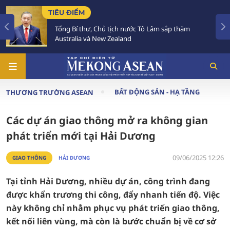
 ĐIỂM
CHÍNH S
 Bí thư, Chủ tịch nước Tô Lâm sắp thăm
Trình Qu
ralia và New Zealand
trên 288
BẤT ĐỘNG SẢN - HẠ TẦNG
THƯƠNG TRƯỜNG ASEAN
Các dự án giao thông mở ra không gian
phát triển mới tại Hải Dương
09/06/2025 12:26
GIAO THÔNG
HẢI DƯƠNG
Tại tỉnh Hải Dương, nhiều dự án, công trình đang
được khẩn trương thi công, đẩy nhanh tiến độ. Việc
này không chỉ nhằm phục vụ phát triển giao thông,
kết nối liên vùng, mà còn là bước chuẩn bị về cơ sở