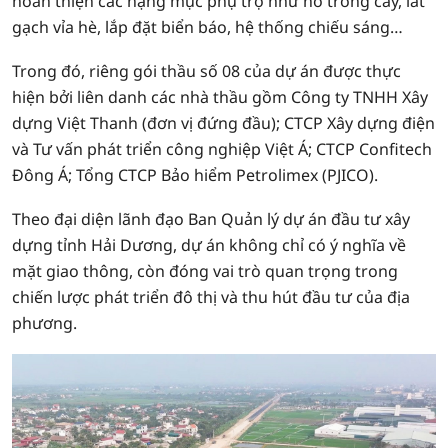
hoàn thiện các hạng mục phụ trợ như hố trồng cây, lát
gạch vỉa hè, lắp đặt biển báo, hệ thống chiếu sáng…
Trong đó, riêng gói thầu số 08 của dự án được thực
hiện bởi liên danh các nhà thầu gồm Công ty TNHH Xây
dựng Việt Thanh (đơn vị đứng đầu); CTCP Xây dựng điện
và Tư vấn phát triển công nghiệp Việt Á; CTCP Confitech
Đông Á; Tổng CTCP Bảo hiểm Petrolimex (PJICO).
Theo đại diện lãnh đạo Ban Quản lý dự án đầu tư xây
dựng tỉnh Hải Dương, dự án không chỉ có ý nghĩa về
mặt giao thông, còn đóng vai trò quan trọng trong
chiến lược phát triển đô thị và thu hút đầu tư của địa
phương.