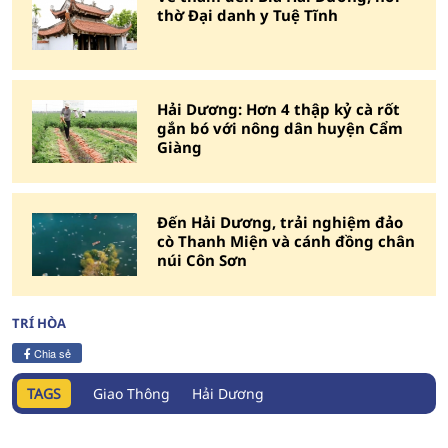
thờ Đại danh y Tuệ Tĩnh
Hải Dương: Hơn 4 thập kỷ cà rốt
gắn bó với nông dân huyện Cẩm
Giàng
Đến Hải Dương, trải nghiệm đảo
cò Thanh Miện và cánh đồng chân
núi Côn Sơn
TRÍ HÒA
Chia sẻ
TAGS
Giao Thông
Hải Dương