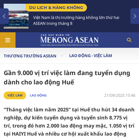
DU LỊCH & HÀNG KHÔNG
CHÍ
Việt Nam là thị trường hàng không lớn thứ hai
Tạ
ASEAN trong tháng 8
tri
LAO ĐỘNG - VIỆC LÀM
THƯƠNG TRƯỜNG ASEAN
Gần 9.000 vị trí việc làm đang tuyển dụng
dành cho lao động Huế
21/09/2025 15:46
VIỆC LÀM
LAO ĐỘNG
“Tháng việc làm năm 2025” tại Huế thu hút 34 doanh
nghiệp, dự kiến tuyển dụng và tuyển sinh 8.775 vị
trí, trong đó hơn 2.000 lao động may mặc, 1.050 vị trí
tại HAIYI Huế và nhiều cơ hội xuất khẩu lao động