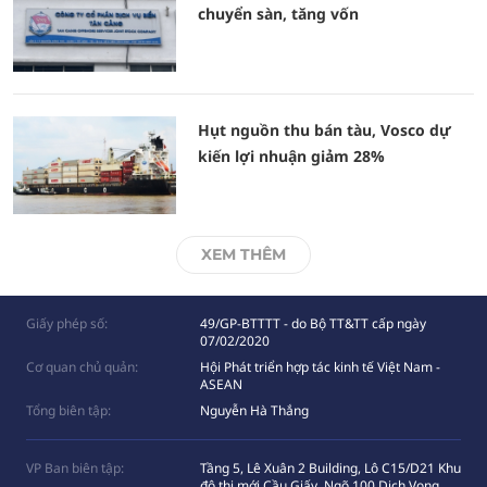
chuyển sàn, tăng vốn
Hụt nguồn thu bán tàu, Vosco dự
kiến lợi nhuận giảm 28%
XEM THÊM
Giấy phép số:
49/GP-BTTTT - do Bộ TT&TT cấp ngày
07/02/2020
Cơ quan chủ quản:
Hội Phát triển hợp tác kinh tế Việt Nam -
ASEAN
Tổng biên tập:
Nguyễn Hà Thắng
VP Ban biên tập:
Tầng 5, Lê Xuân 2 Building, Lô C15/D21 Khu
đô thị mới Cầu Giấy, Ngõ 100 Dịch Vọng