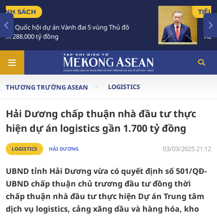
TIÊU ĐIỂM
ủ đô
Tổng Bí thư, Chủ tịch nước Tô Lâm sắp thăm
Australia và New Zealand
LOGISTICS
THƯƠNG TRƯỜNG ASEAN
Hải Dương chấp thuận nhà đầu tư thực
hiện dự án logistics gần 1.700 tỷ đồng
03/03/2025 21:12
LOGISTICS
HẢI DƯƠNG
UBND tỉnh Hải Dương vừa có quyết định số 501/QĐ-
UBND chấp thuận chủ trương đầu tư đồng thời
chấp thuận nhà đầu tư thực hiện Dự án Trung tâm
dịch vụ logistics, cảng xăng dầu và hàng hóa, kho