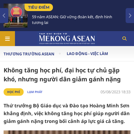
U ĐIỂM
TIÊU Đ
 năm ASEAN: Giữ vững đoàn kết, định hình
Việt N
ng lai
trong 
LAO ĐỘNG - VIỆC LÀM
THƯƠNG TRƯỜNG ASEAN
Không tăng học phí, đại học tự chủ gặp
khó, nhưng người dân giảm gánh nặng
05/08/2023 18:33
HỌC PHÍ
LẠM PHÁT
Thứ trưởng Bộ Giáo dục và Đào tạo Hoàng Minh Sơn
khẳng định, việc không tăng học phí giúp người dân
giảm gánh nặng trong bối cảnh áp lực giá cả tăng.