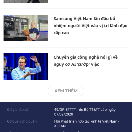
Samsung Việt Nam lần đầu bổ
nhiệm người Việt vào vị trí lãnh đạo
cấp cao
Chuyên gia công nghệ nói gì về
nguy cơ AI 'cướp' việc
XEM THÊM
Giấy phép số:
49/GP-BTTTT - do Bộ TT&TT cấp ngày
07/02/2020
Cơ quan chủ quản:
Hội Phát triển hợp tác kinh tế Việt Nam -
ASEAN