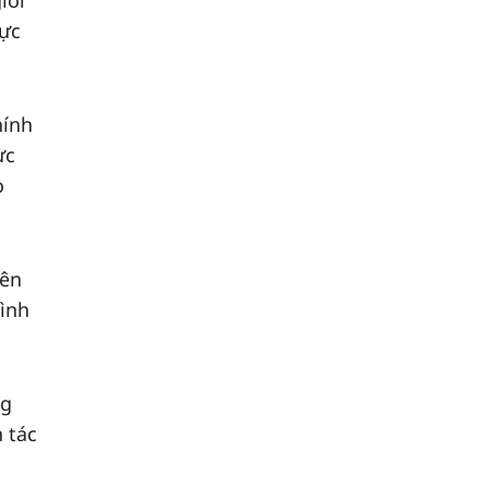
iới
vực
hính
ực
o
yên
bình
ng
 tác