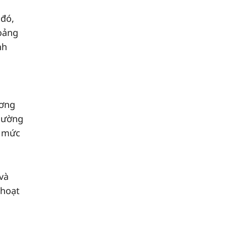
 đó,
oảng
nh
ương
hường
, mức
và
 hoạt