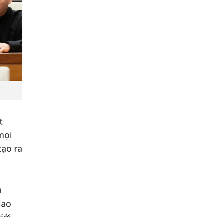
t
mọi
tạo ra
u
iao