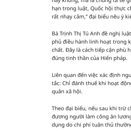
hay không, mà là chúng ta sẽ g
hạn trong luật, Quốc hội thực c
rất nhạy cảm,” đại biểu nêu ý ki
Bà Trịnh Thị Tú Anh đề nghị luậ
phủ điều hành linh hoạt trong 
chất. Đây là cách tiếp cận phù 
đúng tinh thần của Hiến pháp.
Liên quan đến việc xác định ng
tắc: Chỉ đánh thuế khi hoạt độ
quân xã hội.
Theo đại biểu, nếu sau khi trừ 
đương người làm công ăn lương
dụng do chi phí tuân thủ thườn