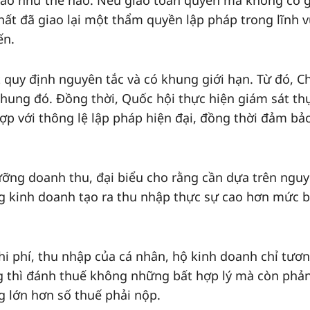
iao như thế nào. Nếu giao toàn quyền mà không có g
hất đã giao lại một thẩm quyền lập pháp trong lĩnh 
ến.
t quy định nguyên tắc và có khung giới hạn. Từ đó, C
khung đó. Đồng thời, Quốc hội thực hiện giám sát th
hợp với thông lệ lập pháp hiện đại, đồng thời đảm bả
ưỡng doanh thu, đại biểu cho rằng cần dựa trên ngu
ng kinh doanh tạo ra thu nhập thực sự cao hơn mức 
chi phí, thu nhập của cá nhân, hộ kinh doanh chỉ tươ
 thì đánh thuế không những bất hợp lý mà còn phản
g lớn hơn số thuế phải nộp.