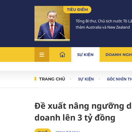
TIÊU ĐIỂM
Tổng Bí thư, Chủ tịch nước Tô 
thăm Australia và New Zealand
SỰ KIỆN
DOANH NGH
TRANG CHỦ
SỰ KIỆN
GÓC NHÌN T
Đề xuất nâng ngưỡng do
doanh lên 3 tỷ đồng