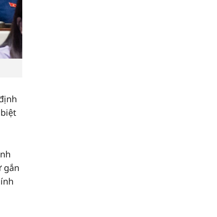
định
biệt
anh
ư gắn
hính