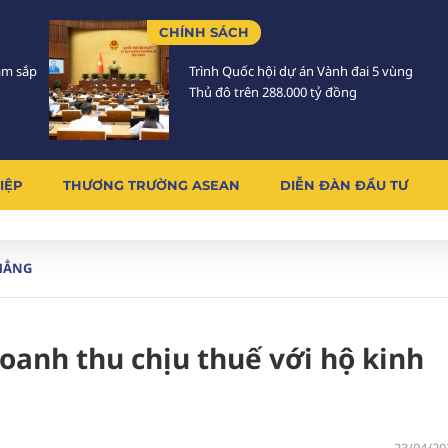
CHÍNH SÁCH
Lâm sắp
Trình Quốc hội dự án Vành đai 5 vùng
Thủ đô trên 288.000 tỷ đồng
IỆP
THƯƠNG TRƯỜNG ASEAN
DIỄN ĐÀN ĐẦU TƯ
HẲNG
anh thu chịu thuế với hộ kinh