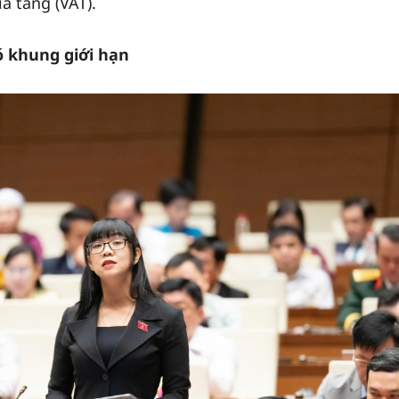
ia tăng (VAT).
ó khung giới hạn