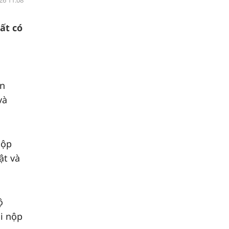
26 11:08
ất có
ân
và
nộp
ật và
ộ
i nộp