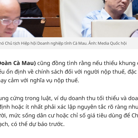
hó Chủ tịch Hiệp hội Doanh nghiệp tỉnh Cà Mau. Ảnh: Media Quốc hội
Đoàn Cà Mau)
cũng đồng tình rằng nếu thiếu khung 
ếu ổn định về chính sách đối với người nộp thuế, đặc 
hạy cảm với nghĩa vụ nộp thuế.
ung cứng trong luật, ví dụ doanh thu tối thiểu và do
định hoặc ít nhất phải xác lập nguyên tắc rõ ràng nh
ời, mức sống dân cư hoặc chỉ số giá tiêu dùng để C
ạch, có thể dự báo trước.