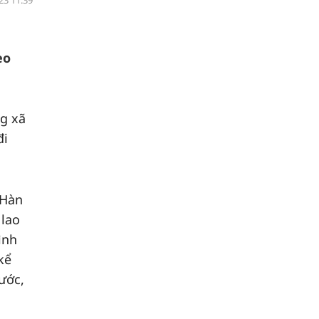
23 11:39
eo
g xã
đi
 Hàn
 lao
ình
kể
ước,