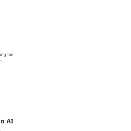
ang tạo
h
ạo AI
a