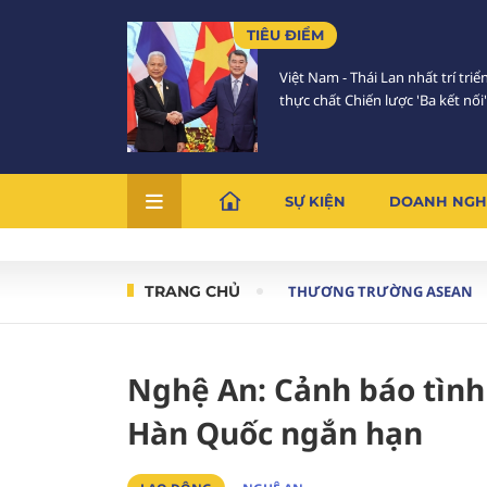
TIÊU ĐIỂM
Việt Nam - Thái Lan nhất trí triể
thực chất Chiến lược 'Ba kết nối'
SỰ KIỆN
DOANH NGH
TRANG CHỦ
THƯƠNG TRƯỜNG ASEAN
Nghệ An: Cảnh báo tình
Hàn Quốc ngắn hạn