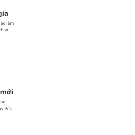
gia
iệc làm
ch vụ
 mới
ờng
y 9/4.