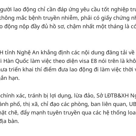
 người lao động chỉ cần đáp ứng yêu cầu tốt nghiệp t
 không mắc bệnh truyền nhiễm, phải có giấy chứng 
lao động nộp đầy đủ hồ sơ, chậm nhất một tháng là c
H tỉnh Nghệ An khẳng định các nội dung đăng tải về
 Hàn Quốc làm việc theo diện visa E8 nói trên là kh
a triển khai thí điểm đưa lao động đi làm việc thời 
gắn hạn.
 chính xác, tránh bị lợi dụng, lừa đảo, Sở LĐTB&XH 
nh phố, thị xã, chỉ đạo các phòng, ban liên quan, 
chặt chẽ, đẩy mạnh tuyên truyền qua các hệ thống loa
địa bàn.