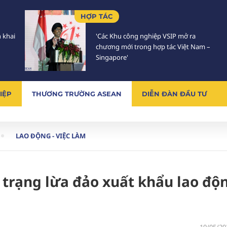
HỢP TÁC
n khai
'Các Khu công nghiệp VSIP mở ra
chương mới trong hợp tác Việt Nam –
Singapore'
IỆP
THƯƠNG TRƯỜNG ASEAN
DIỄN ĐÀN ĐẦU TƯ
LAO ĐỘNG - VIỆC LÀM
 trạng lừa đảo xuất khẩu lao độ