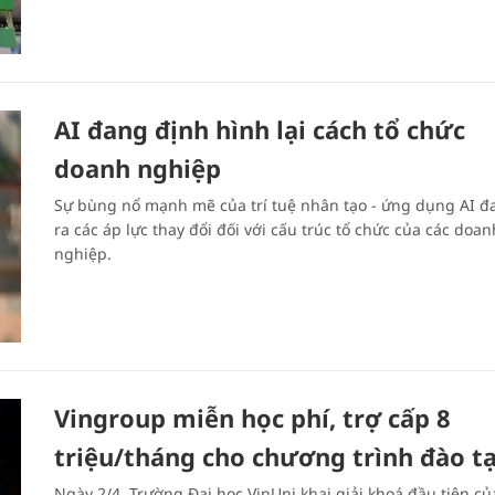
AI đang định hình lại cách tổ chức
doanh nghiệp
Sự bùng nổ mạnh mẽ của trí tuệ nhân tạo - ứng dụng AI đ
ra các áp lực thay đổi đối với cấu trúc tổ chức của các doan
nghiệp.
Vingroup miễn học phí, trợ cấp 8
triệu/tháng cho chương trình đào t
Ngày 2/4, Trường Đại học VinUni khai giải khoá đầu tiên củ