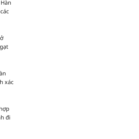
 Hàn
 các
Sở
 gạt
Hàn
h xác
 hợp
h đi