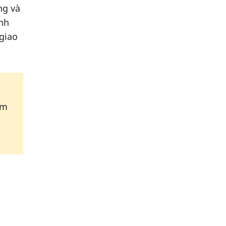
ng và
ạnh
 giao
àm