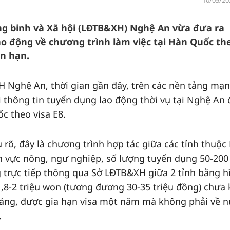
10/05/20
ng binh và Xã hội (LĐTB&XH) Nghệ An vừa đưa ra
ao động về chương trình làm việc tại Hàn Quốc th
ắn hạn.
 Nghệ An, thời gian gần đây, trên các nền tảng mạn
 thông tin tuyển dụng lao động thời vụ tại Nghệ An 
ốc theo visa E8.
 rõ, đây là chương trình hợp tác giữa các tỉnh thuộc
h vực nông, ngư nghiệp, số lượng tuyển dụng 50-200
g trực tiếp thông qua Sở LĐTB&XH giữa 2 tỉnh bằng h
1,8-2 triệu won (tương đương 30-35 triệu đồng) chưa 
tháng, được gia hạn visa một năm mà không phải về n
.