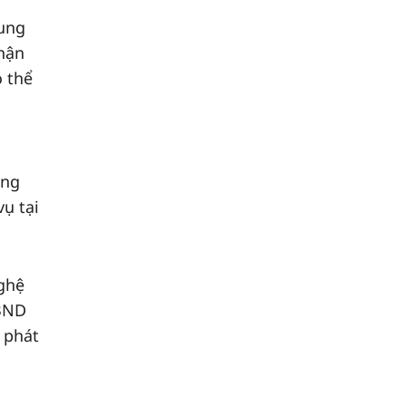
rung
nhận
ó thể
ông
vụ tại
Nghệ
UBND
 phát