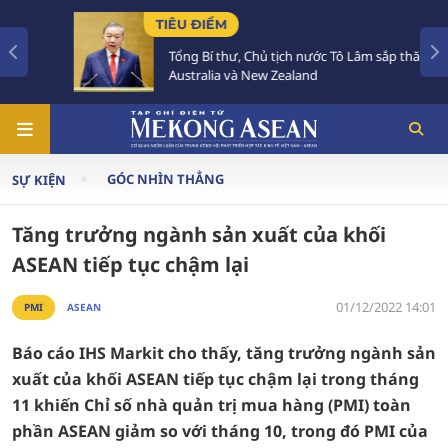
TIÊU ĐIỂM
Tổng Bí thư, Chủ tịch nước Tô Lâm sắp thăm
Australia và New Zealand
GÓC NHÌN THẲNG
SỰ KIỆN
Tăng trưởng ngành sản xuất của khối
ASEAN tiếp tục chậm lại
01/12/2022 14:01
PMI
ASEAN
Báo cáo IHS Markit cho thấy, tăng trưởng ngành sản
xuất của khối ASEAN tiếp tục chậm lại trong tháng
11 khiến Chỉ số nhà quản trị mua hàng (PMI) toàn
phần ASEAN giảm so với tháng 10, trong đó PMI của