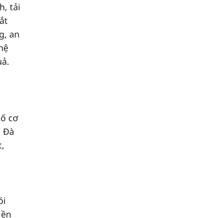
, tải
ắt
g, an
hệ
uả.
số cơ
o Đà
t,
ói
iền