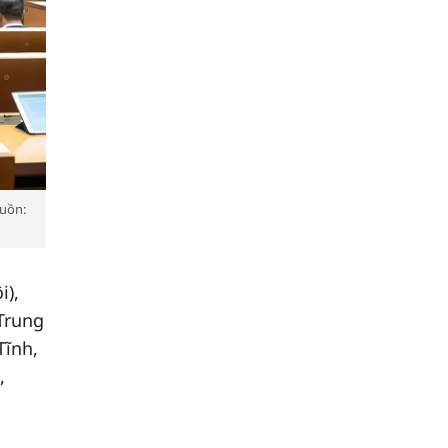
guồn:
i),
 Trung
Tĩnh,
,