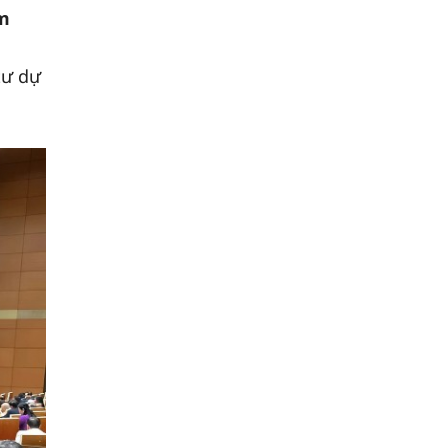
am
tư dự