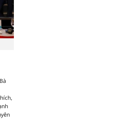
 Bà
hích,
ạnh
uyên