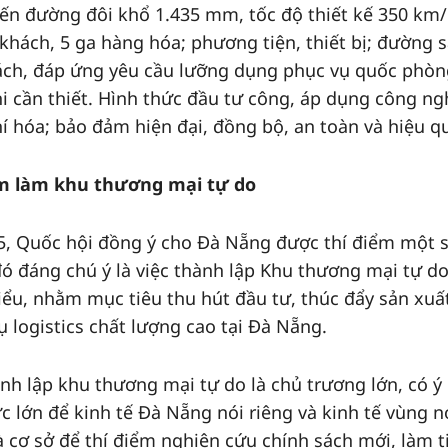
ến đường đôi khổ 1.435 mm, tốc độ thiết kế 350 km/h
 khách, 5 ga hàng hóa; phương tiện, thiết bị; đường s
ách, đáp ứng yêu cầu lưỡng dụng phục vụ quốc phòn
hi cần thiết. Hình thức đầu tư công, áp dụng công ng
hí hóa; bảo đảm hiện đại, đồng bộ, an toàn và hiệu q
ểm làm khu thương mại tự do
, Quốc hội đồng ý cho Đà Nẵng được thí điểm một 
đó đáng chú ý là việc thành lập Khu thương mại tự d
iểu, nhằm mục tiêu thu hút đầu tư, thúc đẩy sản xuấ
ụ logistics chất lượng cao tại Đà Nẵng.
nh lập khu thương mại tự do là chủ trương lớn, có ý
ực lớn để kinh tế Đà Nẵng nói riêng và kinh tế vùng n
à cơ sở để thí điểm nghiên cứu chính sách mới, làm t