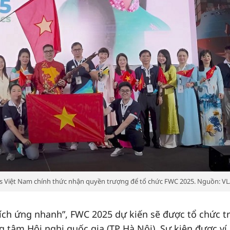
cs Việt Nam chính thức nhận quyền trượng để tổ chức FWC 2025. Nguồn: VL
thích ứng nhanh”, FWC 2025 dự kiến sẽ được tổ chức t
ng tâm Hội nghị quốc gia (TP Hà Nội). Sự kiện được ví