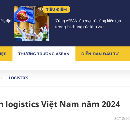
TIÊU ĐIỂM
ết, định
'Cùng ASEAN lớn mạnh', cùng kiến tạo
tương lai chung của khu vực
IỆP
THƯƠNG TRƯỜNG ASEAN
DIỄN ĐÀN ĐẦU TƯ
LOGISTICS
h logistics Việt Nam năm 2024
30/12/20