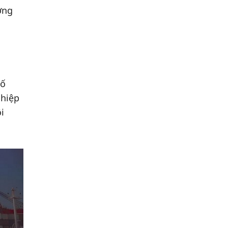
ơng
hố
ghiệp
i