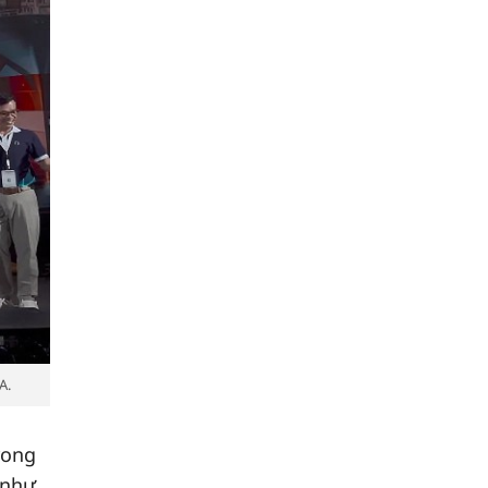
A.
rong
 như