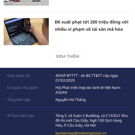
Đề xuất phạt tới 200 triệu đồng với
nhiều vi phạm về tài sản mã hóa
XEM THÊM
Giấy phép số:
49/GP-BTTTT - do Bộ TT&TT cấp ngày
07/02/2020
Cơ quan chủ quản:
Hội Phát triển hợp tác kinh tế Việt Nam -
ASEAN
Tổng biên tập:
Nguyễn Hà Thắng
VP Ban biên tập:
Tầng 5, Lê Xuân 2 Building, Lô C15/D21 Khu
đô thị mới Cầu Giấy, Ngõ 100 Dịch Vọng
Hâụ, P. Cầu Giấy, Hà Nội
banbientap@mekongasean.vn