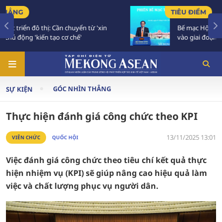
TIÊU ĐIỂM
Bế mạc Hội nghị Ngoại giao 33: Đối ngoại bước
vào giai đoạn hành động mới
GÓC NHÌN THẲNG
SỰ KIỆN
Thực hiện đánh giá công chức theo KPI
13/11/2025 13:01
VIÊN CHỨC
QUỐC HỘI
Việc đánh giá công chức theo tiêu chí kết quả thực
hiện nhiệm vụ (KPI) sẽ giúp nâng cao hiệu quả làm
việc và chất lượng phục vụ người dân.