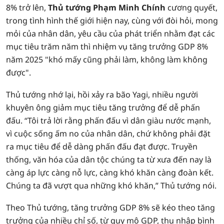
8% trở lên,
Thủ tướng Phạm Minh Chính
cương quyết,
trong tình hình thế giới hiện nay, cùng với đòi hỏi, mong
mỏi của nhân dân, yêu cầu của phát triển nhằm đạt các
mục tiêu trăm năm thì nhiệm vụ tăng trưởng GDP 8%
năm 2025 "khó mấy cũng phải làm, không làm không
được".
Thủ tướng nhớ lại, hồi xảy ra bão Yagi, nhiều người
khuyên ông giảm mục tiêu tăng trưởng để dễ phấn
đấu. “Tôi trả lời rằng phấn đấu vì dân giàu nước mạnh,
vì cuộc sống ấm no của nhân dân, chứ không phải đặt
ra mục tiêu để dễ dàng phấn đấu đạt được. Truyền
thống, văn hóa của dân tộc chúng ta từ xưa đến nay là
càng áp lực càng nỗ lực, càng khó khăn càng đoàn kết.
Chúng ta đã vượt qua những khó khăn,” Thủ tướng nói.
Theo Thủ tướng, tăng trưởng GDP 8% sẽ kéo theo tăng
trưởng của nhiều chỉ số, từ quy mô GDP, thu nhập bình