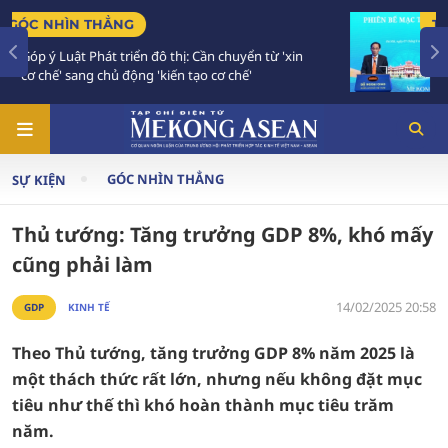
TIÊU ĐIỂM
từ 'xin
Bế mạc Hội nghị Ngoại giao 33: Đối ngoại bư
vào giai đoạn hành động mới
GÓC NHÌN THẲNG
SỰ KIỆN
Thủ tướng: Tăng trưởng GDP 8%, khó mấy
cũng phải làm
14/02/2025 20:58
GDP
KINH TẾ
Theo Thủ tướng, tăng trưởng GDP 8% năm 2025 là
một thách thức rất lớn, nhưng nếu không đặt mục
tiêu như thế thì khó hoàn thành mục tiêu trăm
năm.